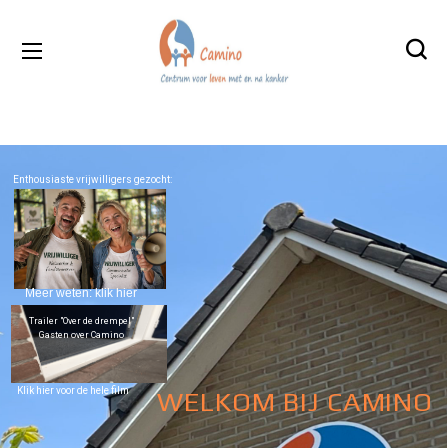
Enthousiaste vrijwilligers gezocht:
Meer weten: klik hier
Trailer "Over de drempel"
Gasten over Camino
Klik hier voor de hele film
WELKOM BIJ CAMINO